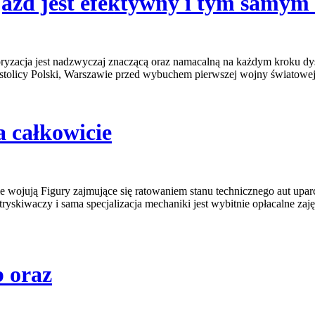
azd jest efektywny i tym samym
ryzacja jest nadzwyczaj znaczącą oraz namacalną na każdym kroku dys
stolicy Polski, Warszawie przed wybuchem pierwszej wojny światowej 
 całkowicie
e wojują Figury zajmujące się ratowaniem stanu technicznego aut upa
kiwaczy i sama specjalizacja mechaniki jest wybitnie opłacalne zaj
b oraz