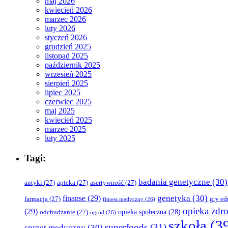
maj 2026
kwiecień 2026
marzec 2026
luty 2026
styczeń 2026
grudzień 2025
listopad 2025
październik 2025
wrzesień 2025
sierpień 2025
lipiec 2025
czerwiec 2025
maj 2025
kwiecień 2025
marzec 2025
luty 2025
Tagi:
badania genetyczne
(30)
antyki
(27)
apteka
(27)
asertywność
(27)
genetyka
(30)
finanse
(29)
farmacja
(27)
gry ed
fitness medyczny
(26)
opieka zdr
(29)
opieka społeczna
(28)
odchudzanie
(27)
ogród
(26)
szkoła
(3
superfoods
(31)
sprzęt medyczny
(30)