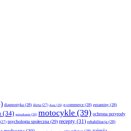
)
diagnostyka
(28)
e-commerce
(28)
egzaminy
(28)
dieta
(27)
dom
(26)
motocykle
(39)
a
(34)
ochrona przyrody
mieszkanie
(26)
recepty
(31)
psychologia społeczna
(29)
rehabilitacja
(28)
(27)
zajęcia
za medyczna
(30)