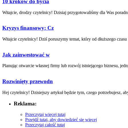
10 kroków do bycia
Witajcie, drodzy czytelnicy! Dzisiaj przygotowaliśmy dla Was poradnik
Kryzys finansowy: Cz
Witajcie ‌czytelnicy! Dziś​ poruszymy‍ temat, który ‍od⁣ dłuższego czasu 
Jak zainwestować w
Planując otwarcie ⁣własnej ⁤firmy lub rozwój istniejącego biznesu, jedny
Rozwinięty przewodn
Hej czytelnicy!​ Dzisiejszy artykuł będzie tym, ⁣czego‌ potrzebujesz, aby​
Reklama:
Przeczytaj więcej tutaj
Przejdź tutaj, aby dowiedzieć się więcej
Przeczytaj całość tutaj