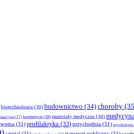
choroby
(35
budownictwo
(34)
biotechnologia
(30)
medycyn
materiały medyczne
(30)
korepetycje
(28)
ukacyjne
(27)
profilaktyka
(33)
owotna
(31)
przychodnia
(31)
psychologia
9)
szpital
(31)
transport publiczny
(31)
wied