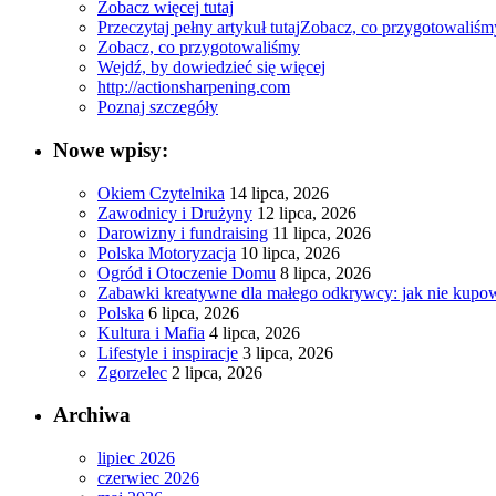
Zobacz więcej tutaj
Przeczytaj pełny artykuł tutaj
Zobacz, co przygotowaliśm
Zobacz, co przygotowaliśmy
Wejdź, by dowiedzieć się więcej
http://actionsharpening.com
Poznaj szczegóły
Nowe wpisy:
Okiem Czytelnika
14 lipca, 2026
Zawodnicy i Drużyny
12 lipca, 2026
Darowizny i fundraising
11 lipca, 2026
Polska Motoryzacja
10 lipca, 2026
Ogród i Otoczenie Domu
8 lipca, 2026
Zabawki kreatywne dla małego odkrywcy: jak nie kupowa
Polska
6 lipca, 2026
Kultura i Mafia
4 lipca, 2026
Lifestyle i inspiracje
3 lipca, 2026
Zgorzelec
2 lipca, 2026
Archiwa
lipiec 2026
czerwiec 2026