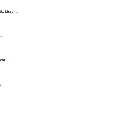
, który ...
...
m⁣ ...
 ...