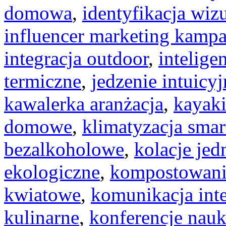
domowa
,
identyfikacja wiz
influencer marketing kampa
integracja outdoor
,
intelige
termiczne
,
jedzenie intuicyj
kawalerka aranżacja
,
kayak
domowe
,
klimatyzacja smar
bezalkoholowe
,
kolacje je
ekologiczne
,
kompostowan
kwiatowe
,
komunikacja int
kulinarne
,
konferencje nau