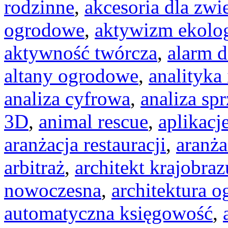
rodzinne
,
akcesoria dla zw
ogrodowe
,
aktywizm ekolo
aktywność twórcza
,
alarm 
altany ogrodowe
,
analityka
analiza cyfrowa
,
analiza sp
3D
,
animal rescue
,
aplikacj
aranżacja restauracji
,
aranża
arbitraż
,
architekt krajobraz
nowoczesna
,
architektura 
automatyczna księgowość
,