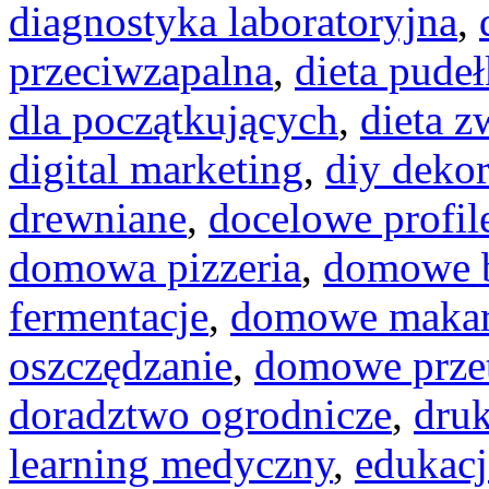
diagnostyka laboratoryjna
,
przeciwzapalna
,
dieta pude
dla początkujących
,
dieta z
digital marketing
,
diy dekor
drewniane
,
docelowe profil
domowa pizzeria
,
domowe b
fermentacje
,
domowe maka
oszczędzanie
,
domowe prze
doradztwo ogrodnicze
,
dru
learning medyczny
,
edukacj