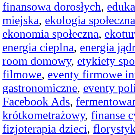
finansowa dorosłych
,
eduka
miejska
,
ekologia społeczn
ekonomia społeczna
,
ekotu
energia cieplna
,
energia ją
room domowy
,
etykiety sp
filmowe
,
eventy firmowe in
gastronomiczne
,
eventy pol
Facebook Ads
,
fermentowan
krótkometrażowy
,
finanse 
fizjoterapia dzieci
,
floryst