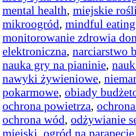
mental health
,
miejskie rośl
mikroogród
,
mindful eating
monitorowanie zdrowia d
elektroniczna
,
narciarstwo 
nauka gry na pianinie
,
nauk
nawyki żywieniowe
,
niemar
pokarmowe
,
obiady budżet
ochrona powietrza
,
ochrona
ochrona wód
,
odżywianie s
miejski
,
ogród na parapecie