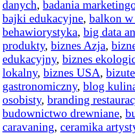
danych
,
badania marketing
bajki edukacyjne
,
balkon w
behawiorystyka
,
big data an
produkty
,
biznes Azja
,
bizn
edukacyjny
,
biznes ekologi
lokalny
,
biznes USA
,
bizut
gastronomiczny
,
blog kulin
osobisty
,
branding restaurac
budownictwo drewniane
,
b
caravaning
,
ceramika artyst