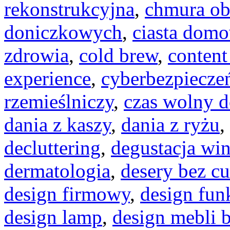
rekonstrukcyjna
,
chmura ob
doniczkowych
,
ciasta dom
zdrowia
,
cold brew
,
conten
experience
,
cyberbezpiecze
rzemieślniczy
,
czas wolny d
dania z kaszy
,
dania z ryżu
,
decluttering
,
degustacja wi
dermatologia
,
desery bez c
design firmowy
,
design fun
design lamp
,
design mebli 