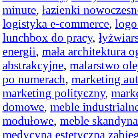
minute
,
łazienki nowoczesn
logistyka e-commerce
,
logo
lunchbox do pracy
,
łyżwiar
energii
,
mała architektura 
abstrakcyjne
,
malarstwo ole
po numerach
,
marketing au
marketing polityczny
,
marke
domowe
,
meble industrialn
modułowe
,
meble skandyn
medycyna estetyczna zabieg