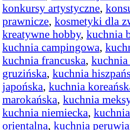
konkursy artystyczne
,
konsu
prawnicze
,
kosmetyki dla z
kreatywne hobby
,
kuchnia 
kuchnia campingowa
,
kuchn
kuchnia francuska
,
kuchnia
gruzińska
,
kuchnia hiszpań
japońska
,
kuchnia koreańsk
marokańska
,
kuchnia meks
kuchnia niemiecka
,
kuchnia
orientalna
,
kuchnia peruwia