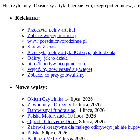
Hej czytelnicy!​ Dzisiejszy artykuł będzie tym, ⁣czego‌ potrzebujesz, aby​
Reklama:
Przeczytaj pełny artykuł
Zobacz więcej informacji
www.poradnictworodzinne.pl
Sprawdź teraz
Przeczytaj pełny artykuł
Odkryj, jak to działa
Odkryj, jak to działa
http://brandywineequine.com
Wejdź, by dowiedzieć się więcej
Zobacz, co przygotowaliśmy
Nowe wpisy:
Okiem Czytelnika
14 lipca, 2026
Zawodnicy i Drużyny
12 lipca, 2026
Darowizny i fundraising
11 lipca, 2026
Polska Motoryzacja
10 lipca, 2026
Ogród i Otoczenie Domu
8 lipca, 2026
Zabawki kreatywne dla małego odkrywcy: jak nie kupowa
Polska
6 lipca, 2026
Kultura i Mafia
4 lipca, 2026