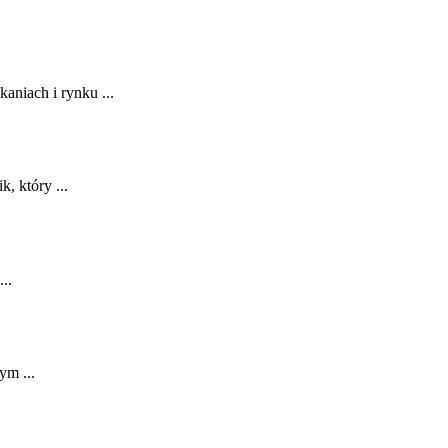
aniach i rynku ...
, który ...
...
m⁣ ...