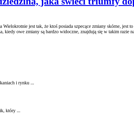
dziedzina, jaka świeci triumfy do
 Wielokrotnie jest tak, że ktoś posiada szpecące zmiany skórne, jest
 kiedy owe zmiany są bardzo widoczne, znajdują się w takim razie na 
aniach i rynku ...
, który ...