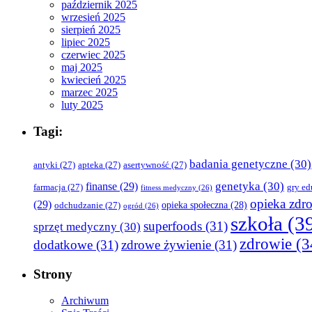
październik 2025
wrzesień 2025
sierpień 2025
lipiec 2025
czerwiec 2025
maj 2025
kwiecień 2025
marzec 2025
luty 2025
Tagi:
badania genetyczne
(30)
antyki
(27)
apteka
(27)
asertywność
(27)
genetyka
(30)
finanse
(29)
farmacja
(27)
gry ed
fitness medyczny
(26)
opieka zdr
(29)
opieka społeczna
(28)
odchudzanie
(27)
ogród
(26)
szkoła
(3
superfoods
(31)
sprzęt medyczny
(30)
zdrowie
(3
dodatkowe
(31)
zdrowe żywienie
(31)
Strony
Archiwum