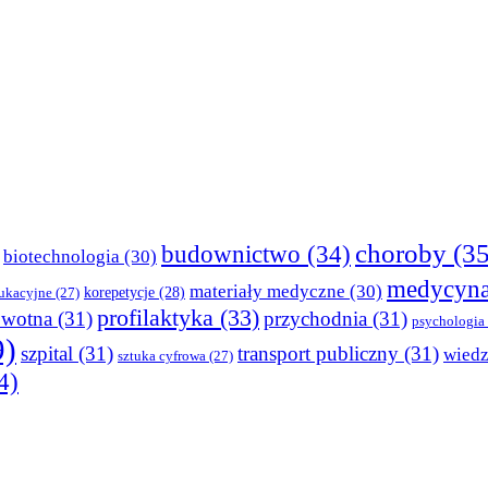
choroby
(35
budownictwo
(34)
biotechnologia
(30)
medycyn
materiały medyczne
(30)
korepetycje
(28)
ukacyjne
(27)
profilaktyka
(33)
owotna
(31)
przychodnia
(31)
psychologia
9)
szpital
(31)
transport publiczny
(31)
wied
sztuka cyfrowa
(27)
4)