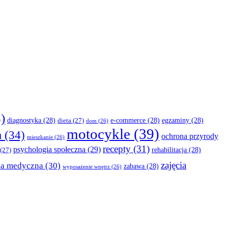
)
diagnostyka
(28)
e-commerce
(28)
egzaminy
(28)
dieta
(27)
dom
(26)
motocykle
(39)
a
(34)
ochrona przyrody
mieszkanie
(26)
recepty
(31)
psychologia społeczna
(29)
rehabilitacja
(28)
(27)
zajęcia
za medyczna
(30)
zabawa
(28)
wyposażenie wnętrz
(26)