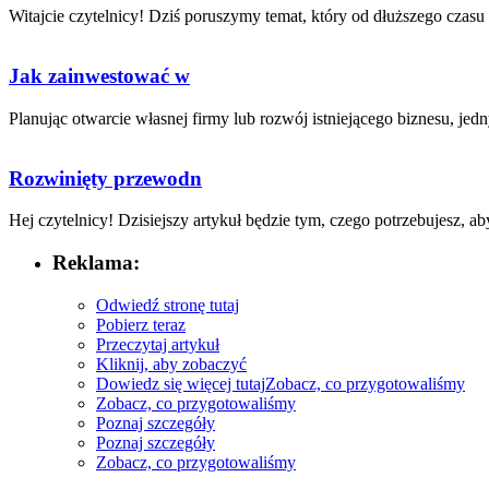
Witajcie ‌czytelnicy! Dziś​ poruszymy‍ temat, który ‍od⁣ dłuższego czasu 
Jak zainwestować w
Planując otwarcie ⁣własnej ⁤firmy lub rozwój istniejącego biznesu, jedny
Rozwinięty przewodn
Hej czytelnicy!​ Dzisiejszy artykuł będzie tym, ⁣czego‌ potrzebujesz, aby​
Reklama:
Odwiedź stronę tutaj
Pobierz teraz
Przeczytaj artykuł
Kliknij, aby zobaczyć
Dowiedz się więcej tutaj
Zobacz, co przygotowaliśmy
Zobacz, co przygotowaliśmy
Poznaj szczegóły
Poznaj szczegóły
Zobacz, co przygotowaliśmy