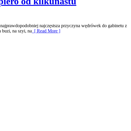
piero od kilkunastu
 to najprawdopodobniej najczęstsza przyczyna wędrówek do gabinetu z
buzi, na szyi, na
[ Read More ]